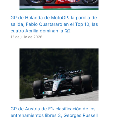
GP de Holanda de MotoGP: la parrilla de
salida, Fabio Quartararo en el Top 10, las
cuatro Aprilia dominan la Q2
12 de julio de 2026
GP de Austria de F1: clasificación de los
entrenamientos libres 3, Georges Russell