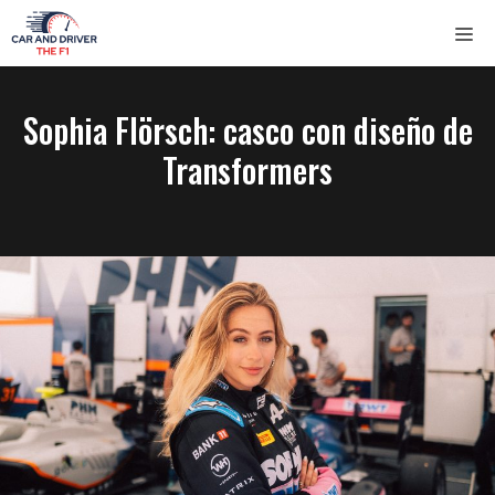
Saltar
ME
al
contenido
Sophia Flörsch: casco con diseño de
Transformers