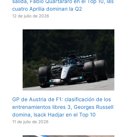
salida, Fabio Quartararo en el Top 10, las
cuatro Aprilia dominan la Q2
12 de julio de 2026
GP de Austria de F1: clasificación de los
entrenamientos libres 3, Georges Russell
domina, Isack Hadjar en el Top 10
11 de julio de 2026