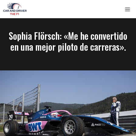
Saltar
ME
al
contenido
Sophia Flörsch: «Me he convertido
en una mejor piloto de carreras».