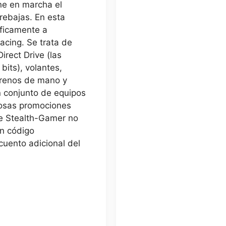
ne en marcha el
rebajas. En esta
íficamente a
acing. Se trata de
irect Drive (las
its), volantes,
frenos de mano y
n conjunto de equipos
rosas promociones
de Stealth-Gamer no
un código
cuento adicional del