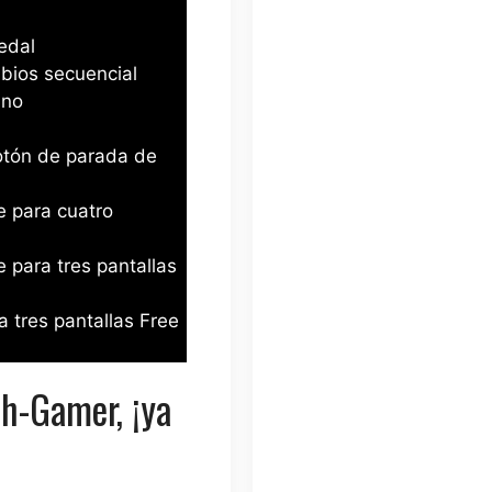
edal
bios secuencial
ano
otón de parada de
e para cuatro
e para tres pantallas
a tres pantallas Free
th-Gamer, ¡ya