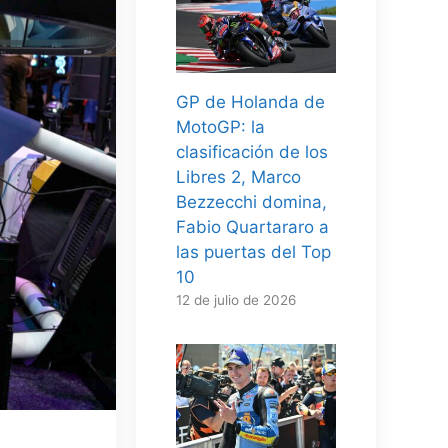
GP de Holanda de
MotoGP: la
clasificación de los
Libres 2, Marco
Bezzecchi domina,
Fabio Quartararo a
las puertas del Top
10
12 de julio de 2026