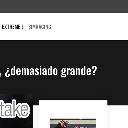
EXTREME E
SIMRACING
e, ¿demasiado grande?