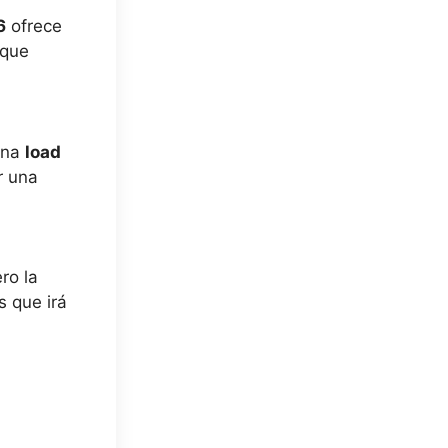
6
ofrece
 que
una
load
r una
ro la
s que irá