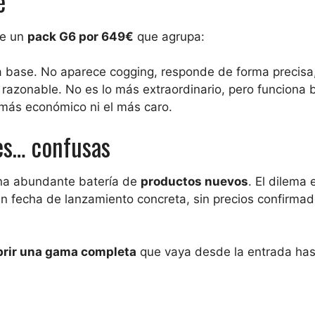
e
ce un
pack G6 por 649€
que agrupa:
a base. No aparece cogging, responde de forma precisa,
azonable. No es lo más extraordinario, pero funciona b
l más económico ni el más caro.
es… confusas
una abundante batería de
productos nuevos
. El dilema 
in fecha de lanzamiento concreta, sin precios confirmad
brir una gama completa
que vaya desde la entrada has