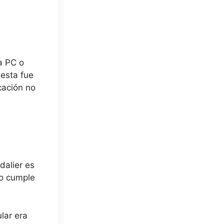
a PC o
esta fue
cación no
dalier es
ro cumple
ular era