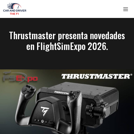
Saltar
ME
al
contenido
Thrustmaster presenta novedades
en FlightSimExpo 2026.