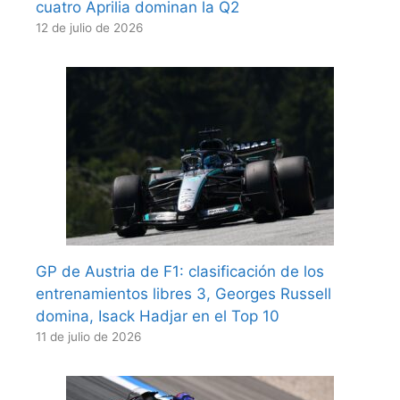
cuatro Aprilia dominan la Q2
12 de julio de 2026
GP de Austria de F1: clasificación de los
entrenamientos libres 3, Georges Russell
domina, Isack Hadjar en el Top 10
11 de julio de 2026