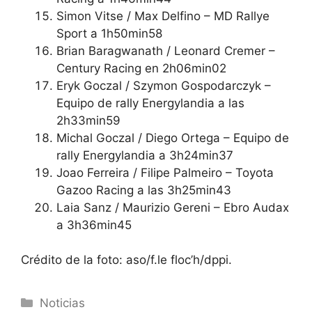
Simon Vitse / Max Delfino – MD Rallye
Sport a 1h50min58
Brian Baragwanath / Leonard Cremer –
Century Racing en 2h06min02
Eryk Goczal / Szymon Gospodarczyk –
Equipo de rally Energylandia a las
2h33min59
Michal Goczal / Diego Ortega – Equipo de
rally Energylandia a 3h24min37
Joao Ferreira / Filipe Palmeiro – Toyota
Gazoo Racing a las 3h25min43
Laia Sanz / Maurizio Gereni – Ebro Audax
a 3h36min45
Crédito de la foto: aso/f.le floc’h/dppi.
Categorías
Noticias