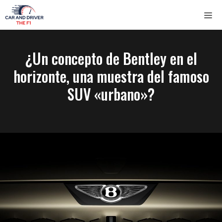
Saltar
ME
al
contenido
¿Un concepto de Bentley en el
horizonte, una muestra del famoso
SUV «urbano»?