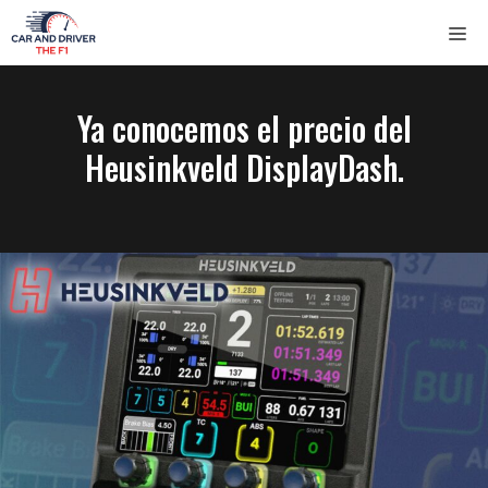
Saltar
ME
al
contenido
Ya conocemos el precio del
Heusinkveld DisplayDash.