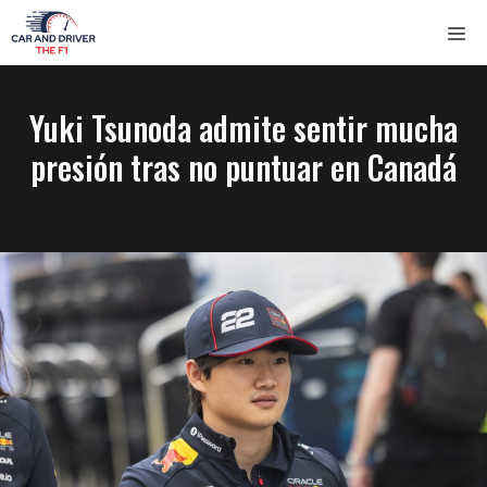
Saltar
ME
al
contenido
Yuki Tsunoda admite sentir mucha
presión tras no puntuar en Canadá