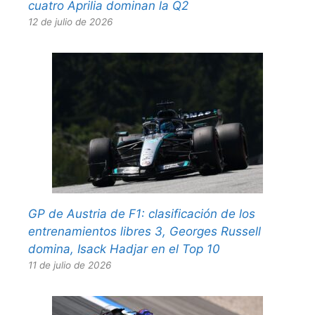
cuatro Aprilia dominan la Q2
12 de julio de 2026
GP de Austria de F1: clasificación de los
entrenamientos libres 3, Georges Russell
domina, Isack Hadjar en el Top 10
11 de julio de 2026