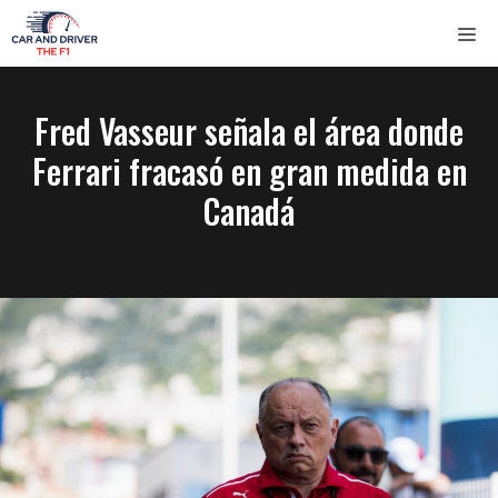
Saltar
ME
al
contenido
Fred Vasseur señala el área donde
Ferrari fracasó en gran medida en
Canadá