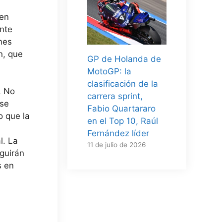
 en
nte
nes
n, que
GP de Holanda de
MotoGP: la
clasificación de la
. No
carrera sprint,
 se
Fabio Quartararo
o que la
en el Top 10, Raúl
Fernández líder
l. La
11 de julio de 2026
guirán
s en