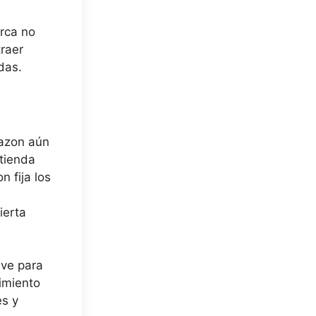
rca no
raer
das.
mazon aún
 tienda
 fija los
ierta
ave para
imiento
es y