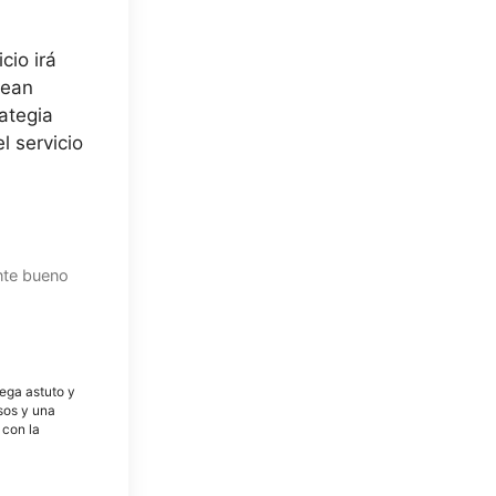
cio irá
vean
ategia
l servicio
ente bueno
tega astuto y
osos y una
 con la