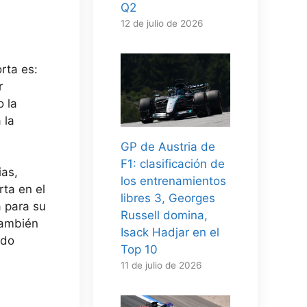
Q2
12 de julio de 2026
rta es:
r
o la
 la
GP de Austria de
F1: clasificación de
ias,
los entrenamientos
ta en el
libres 3, Georges
 para su
Russell domina,
también
Isack Hadjar en el
ndo
Top 10
11 de julio de 2026