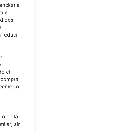
ención al
 que
edidos
e
 reducir
r
e
do el
e compra
écnico o
 o en la
ilar, sin