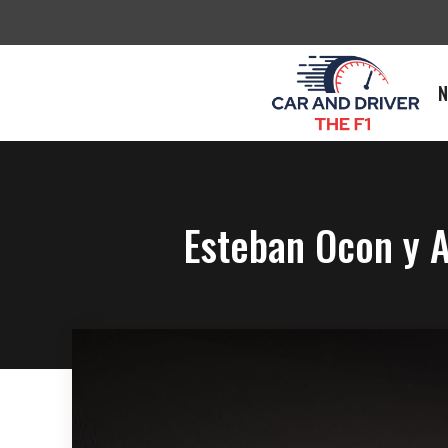
Saltar
al
contenido
N
Esteban Ocon y A