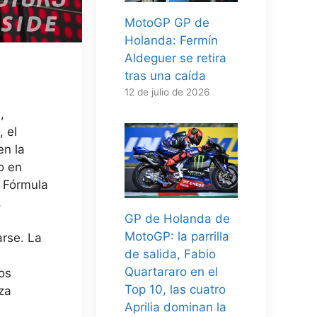
MotoGP GP de
Holanda: Fermín
Aldeguer se retira
tras una caída
12 de julio de 2026
,
 el
en la
o en
a Fórmula
.
GP de Holanda de
MotoGP: la parrilla
arse. La
de salida, Fabio
Quartararo en el
os
Top 10, las cuatro
za
Aprilia dominan la