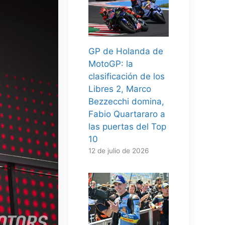
GP de Holanda de
MotoGP: la
clasificación de los
Libres 2, Marco
Bezzecchi domina,
Fabio Quartararo a
las puertas del Top
10
12 de julio de 2026