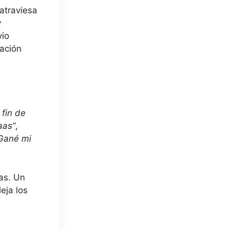
 atraviesa
y
vio
uación
 fin de
aas”
,
 Gané mi
ias. Un
eja los