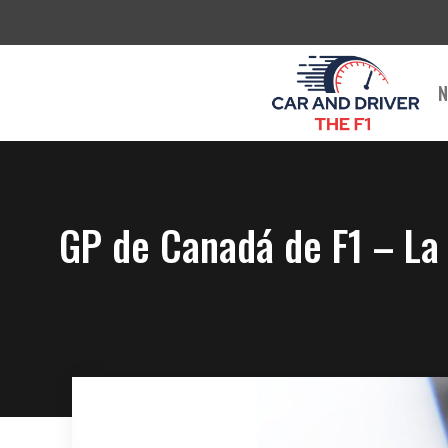
Saltar
al
contenido
N
GP de Canadá de F1 – La r