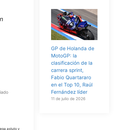
én
GP de Holanda de
MotoGP: la
clasificación de la
carrera sprint,
Fabio Quartararo
en el Top 10, Raúl
Fernández líder
siado
11 de julio de 2026
tega astuto y