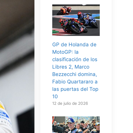
GP de Holanda de
MotoGP: la
clasificación de los
Libres 2, Marco
Bezzecchi domina,
Fabio Quartararo a
las puertas del Top
10
12 de julio de 2026