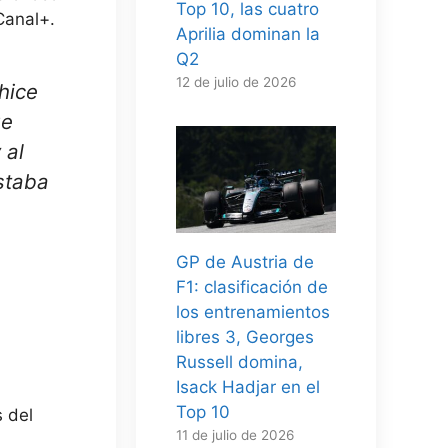
Top 10, las cuatro
Canal+.
Aprilia dominan la
Q2
12 de julio de 2026
hice
ue
 al
staba
GP de Austria de
F1: clasificación de
los entrenamientos
libres 3, Georges
Russell domina,
Isack Hadjar en el
Top 10
s del
11 de julio de 2026