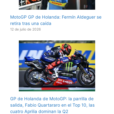
MotoGP GP de Holanda: Fermín Aldeguer se
retira tras una caída
12 de julio de 2026
GP de Holanda de MotoGP: la parrilla de
salida, Fabio Quartararo en el Top 10, las
cuatro Aprilia dominan la Q2