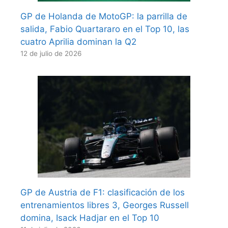
GP de Holanda de MotoGP: la parrilla de
salida, Fabio Quartararo en el Top 10, las
cuatro Aprilia dominan la Q2
12 de julio de 2026
GP de Austria de F1: clasificación de los
entrenamientos libres 3, Georges Russell
domina, Isack Hadjar en el Top 10