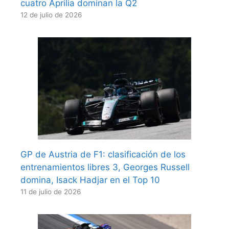
cuatro Aprilia dominan la Q2
12 de julio de 2026
GP de Austria de F1: clasificación de los
entrenamientos libres 3, Georges Russell
domina, Isack Hadjar en el Top 10
11 de julio de 2026