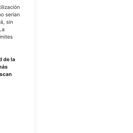
ilización
no serían
á, sin
 La
ímites
d de la
más
uscan