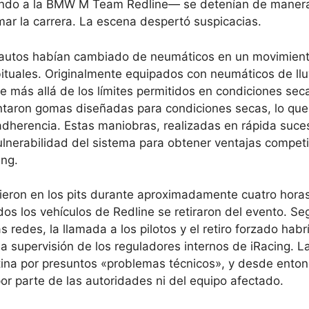
endo a la BMW M Team Redline— se detenían de maner
mar la carrera. La escena despertó suspicacias.
os autos habían cambiado de neumáticos en un movimien
bituales. Originalmente equipados con neumáticos de llu
e más allá de los límites permitidos en condiciones seca
taron gomas diseñadas para condiciones secas, lo que
dherencia. Estas maniobras, realizadas en rápida suce
ulnerabilidad del sistema para obtener ventajas competi
ing.
ron en los pits durante aproximadamente cuatro horas
os los vehículos de Redline se retiraron del evento. Se
 redes, la llamada a los pilotos y el retiro forzado habr
 supervisión de los reguladores internos de iRacing. L
tina por presuntos «problemas técnicos», y desde enton
por parte de las autoridades ni del equipo afectado.