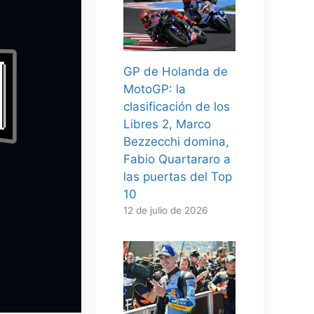
GP de Holanda de
MotoGP: la
clasificación de los
Libres 2, Marco
Bezzecchi domina,
Fabio Quartararo a
las puertas del Top
10
12 de julio de 2026