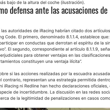
ás bajo de la altura del coche (ilustración).
mo defensa ante las acusaciones de
s, las autoridades de iRacing habrían citado dos artículos
g Code. El primero, denominado 8.1.1.4, establece que:
articipar en conductas que derrotan el espíritu de la s
”. El segundo, correspondiente al artículo 8.1.1.9, seña
rjudiciales para obtener ventajas en las clasificaciones
amientos constituyen una ventaja ilícita”.
obre si las acciones realizadas por la escuadra acusada
el contrario, representan una estrategia permitida dentr
i iRacing ni Redline han hecho declaraciones oficiales,
specie de incertidumbre. La discusión en las redes soci
cerca de la legitimidad de penalizaciones en casos como