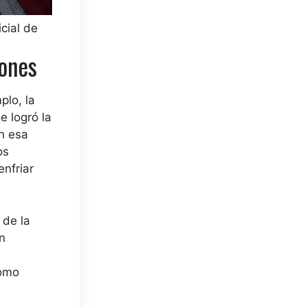
cial de
iones
plo, la
e logró la
En esa
os
nfriar
 de la
n
como