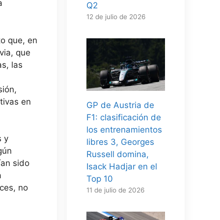
a
Q2
12 de julio de 2026
to que, en
via, que
s, las
sión,
tivas en
GP de Austria de
F1: clasificación de
los entrenamientos
 y
libres 3, Georges
gún
Russell domina,
ían sido
Isack Hadjar en el
a
Top 10
ces, no
11 de julio de 2026