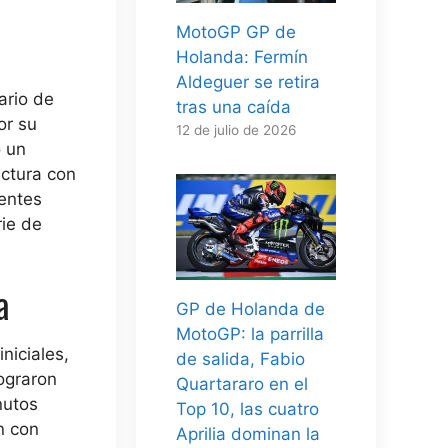
MotoGP GP de
Holanda: Fermín
Aldeguer se retira
ario de
tras una caída
or su
12 de julio de 2026
o un
uctura con
dentes
rie de
a
GP de Holanda de
MotoGP: la parrilla
niciales,
de salida, Fabio
lograron
Quartararo en el
nutos
Top 10, las cuatro
n con
Aprilia dominan la