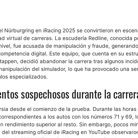
el Nürburgring en iRacing 2025 se convirtieron en escen
d virtual de carreras. La escudería Redline, conocida p
 nivel, fue acusada de manipulación y fraude, generand
competencia digital. Este equipo, que cuenta en su estr
appen, decidió abandonar la carrera tras algunos inci
anipulación del simulador, lo que ha provocado una se
los especializados.
entos sospechosos durante la carrer
sia desde el comienzo de la prueba. Durante las horas i
 correspondientes a los autos con los números 71 y 69, 
un rendimiento superior al resto. Sin embargo, pocos mi
 del streaming oficial de iRacing en YouTube observaro