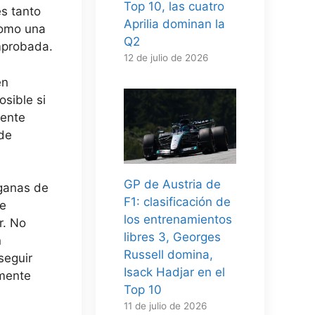
Top 10, las cuatro
s tanto
Aprilia dominan la
como una
Q2
omprobada.
12 de julio de 2026
en
osible si
mente
ede
GP de Austria de
 ganas de
F1: clasificación de
te
los entrenamientos
r. No
libres 3, Georges
n
Russell domina,
seguir
Isack Hadjar en el
amente
Top 10
11 de julio de 2026