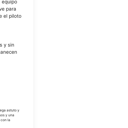
n equipo
ave para
 el piloto
s y sin
rmanecen
tega astuto y
osos y una
 con la