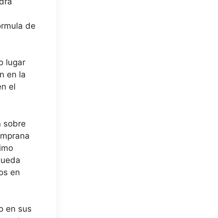
adra
órmula de
o lugar
n en la
n el
n sobre
temprana
ximo
 queda
dos en
o en sus