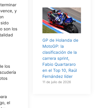
 terminar
nvence, y
on
 sido
o son los
talidad
GP de Holanda de
MotoGP: la
clasificación de la
carrera sprint,
Fabio Quartararo
de los
en el Top 10, Raúl
escudería
Fernández líder
otos
11 de julio de 2026
para
go, el