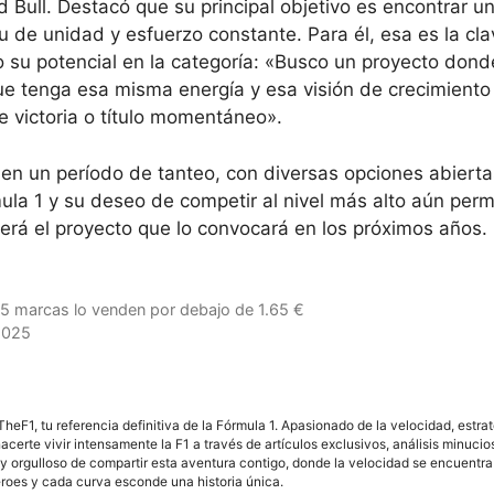
 Bull. Destacó que su principal objetivo es encontrar u
tu de unidad y esfuerzo constante. Para él, esa es la cl
su potencial en la categoría: «Busco un proyecto donde
e tenga esa misma energía y esa visión de crecimiento
 victoria o título momentáneo».
en un período de tanteo, con diversas opciones abierta
rmula 1 y su deseo de competir al nivel más alto aún pe
 será el proyecto que lo convocará en los próximos años.
, 5 marcas lo venden por debajo de 1.65 €
2025
F1, tu referencia definitiva de la Fórmula 1. Apasionado de la velocidad, estra
acerte vivir intensamente la F1 a través de artículos exclusivos, análisis minuci
y orgulloso de compartir esta aventura contigo, donde la velocidad se encuentra
éroes y cada curva esconde una historia única.