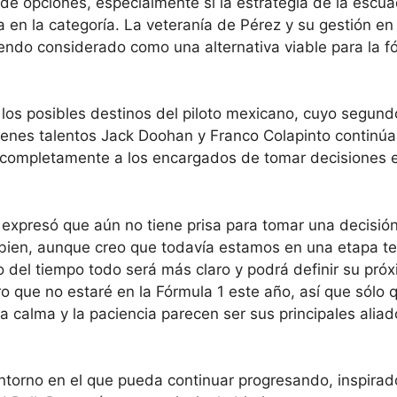
 de opciones, especialmente si la estrategia de la escu
a en la categoría. La veteranía de Pérez y su gestión en
endo considerado como una alternativa viable para la f
e los posibles destinos del piloto mexicano, cuyo segund
óvenes talentos Jack Doohan y Franco Colapinto continúa
 completamente a los encargados de tomar decisiones e
, expresó que aún no tiene prisa para tomar una decisió
 bien, aunque creo que todavía estamos en una etapa 
 del tiempo todo será más claro y podrá definir su pró
o que no estaré en la Fórmula 1 este año, así que sólo
La calma y la paciencia parecen ser sus principales alia
ntorno en el que pueda continuar progresando, inspirad