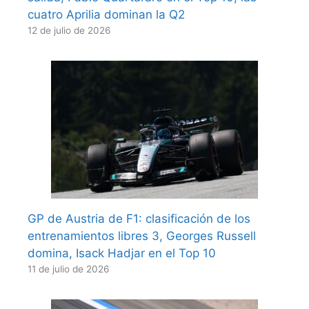
cuatro Aprilia dominan la Q2
12 de julio de 2026
GP de Austria de F1: clasificación de los
entrenamientos libres 3, Georges Russell
domina, Isack Hadjar en el Top 10
11 de julio de 2026