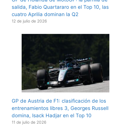
salida, Fabio Quartararo en el Top 10, las
cuatro Aprilia dominan la Q2
12 de julio de 2026
GP de Austria de F1: clasificación de los
entrenamientos libres 3, Georges Russell
domina, Isack Hadjar en el Top 10
11 de julio de 2026