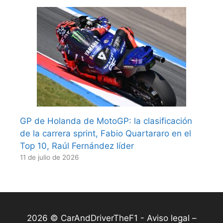
GP de Holanda de MotoGP: la clasificación
de la carrera sprint, Fabio Quartararo en el
Top 10, Raúl Fernández líder
11 de julio de 2026
2026 © CarAndDriverTheF1 -
Aviso legal –