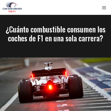
Saltar
ME
al
contenido
¿Cuánto combustible consumen los
coches de F1 en una sola carrera?