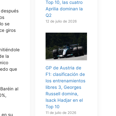
Top 10, las cuatro
Aprilia dominan la
e después
Q2
tos
12 de julio de 2026
lo se
ce giros
mitiéndole
de la
mico
GP de Austria de
úmedo que
F1: clasificación de
los entrenamientos
libres 3, Georges
Baréin al
Russell domina,
0%,
Isack Hadjar en el
Top 10
11 de julio de 2026
 en su