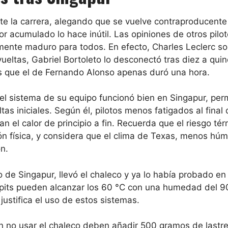
te la carrera, alegando que se vuelve contraproducent
or acumulado lo hace inútil. Las opiniones de otros pilo
ente maduro para todos. En efecto, Charles Leclerc so
ueltas, Gabriel Bortoleto lo desconectó tras diez a quin
 que el de Fernando Alonso apenas duró una hora.
: el sistema de su equipo funcionó bien en Singapur, per
as iniciales. Según él, pilotos menos fatigados al final 
 el calor de principio a fin. Recuerda que el riesgo tér
ión física, y considera que el clima de Texas, menos h
ón.
de Singapur, llevó el chaleco y ya lo había probado en 
ckpits pueden alcanzar los 60 °C con una humedad del 9
justifica el uso de estos sistemas.
n no usar el chaleco deben añadir 500 gramos de lastre