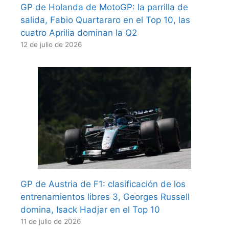
GP de Holanda de MotoGP: la parrilla de
salida, Fabio Quartararo en el Top 10, las
cuatro Aprilia dominan la Q2
12 de julio de 2026
GP de Austria de F1: clasificación de los
entrenamientos libres 3, Georges Russell
domina, Isack Hadjar en el Top 10
11 de julio de 2026