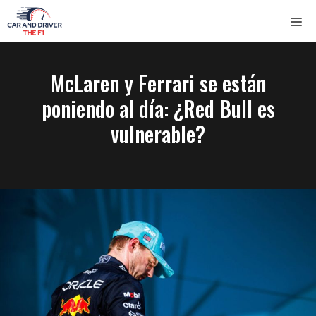
Saltar
ME
al
contenido
McLaren y Ferrari se están
poniendo al día: ¿Red Bull es
vulnerable?